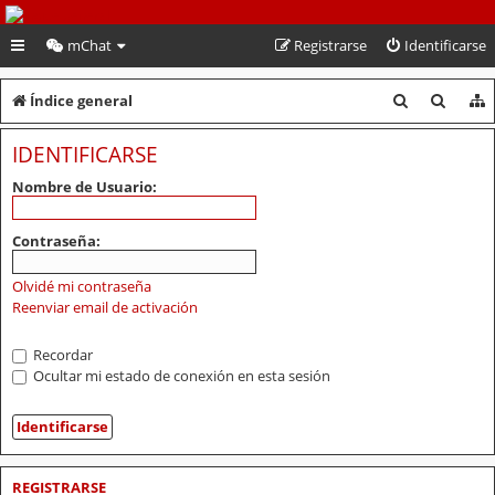
PeruVoley.com
mChat
Registrarse
Identificarse
B
B
Índice general
u
u
IDENTIFICARSE
s
s
Nombre de Usuario:
c
c
a
a
Contraseña:
r
r
Olvidé mi contraseña
Reenviar email de activación
Recordar
Ocultar mi estado de conexión en esta sesión
REGISTRARSE