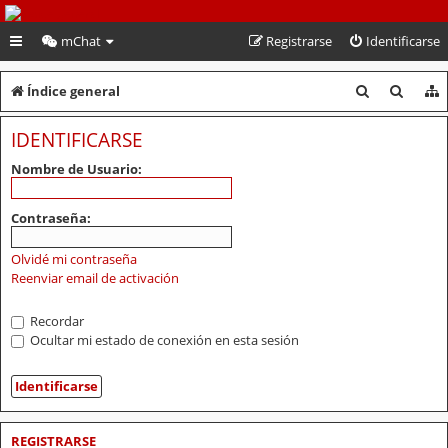
PeruVoley.com
mChat
Registrarse
Identificarse
B
B
Índice general
u
u
IDENTIFICARSE
s
s
Nombre de Usuario:
c
c
a
a
Contraseña:
r
r
Olvidé mi contraseña
Reenviar email de activación
Recordar
Ocultar mi estado de conexión en esta sesión
REGISTRARSE