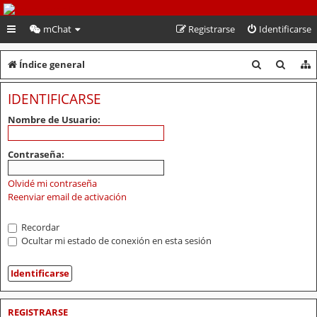
PeruVoley.com
mChat
Registrarse
Identificarse
B
B
Índice general
u
u
IDENTIFICARSE
s
s
Nombre de Usuario:
c
c
a
a
Contraseña:
r
r
Olvidé mi contraseña
Reenviar email de activación
Recordar
Ocultar mi estado de conexión en esta sesión
REGISTRARSE