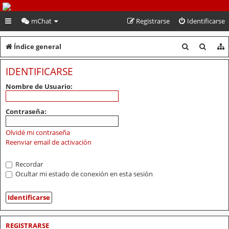
PeruVoley.com
mChat
Registrarse
Identificarse
B
B
Índice general
u
u
IDENTIFICARSE
s
s
Nombre de Usuario:
c
c
a
a
Contraseña:
r
r
Olvidé mi contraseña
Reenviar email de activación
Recordar
Ocultar mi estado de conexión en esta sesión
REGISTRARSE