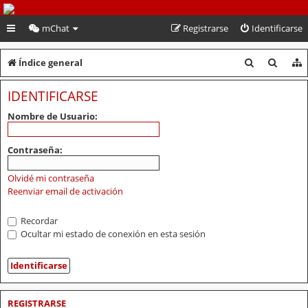
PeruVoley.com
mChat
Registrarse
Identificarse
B
B
Índice general
u
u
IDENTIFICARSE
s
s
Nombre de Usuario:
c
c
a
a
Contraseña:
r
r
Olvidé mi contraseña
Reenviar email de activación
Recordar
Ocultar mi estado de conexión en esta sesión
REGISTRARSE