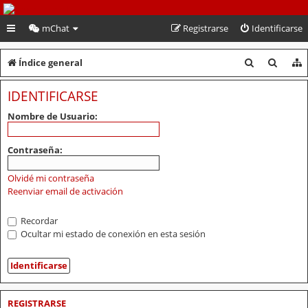
PeruVoley.com
mChat
Registrarse
Identificarse
B
B
Índice general
u
u
IDENTIFICARSE
s
s
Nombre de Usuario:
c
c
a
a
Contraseña:
r
r
Olvidé mi contraseña
Reenviar email de activación
Recordar
Ocultar mi estado de conexión en esta sesión
REGISTRARSE