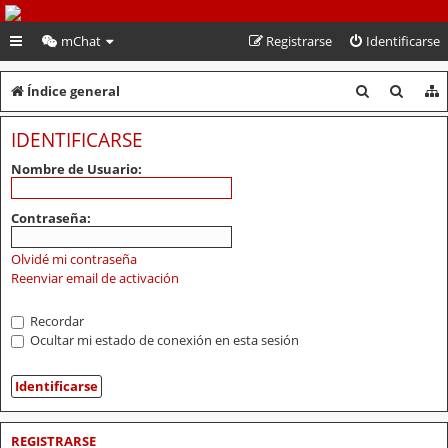
PeruVoley.com
mChat
Registrarse
Identificarse
B
B
Índice general
u
u
IDENTIFICARSE
s
s
Nombre de Usuario:
c
c
a
a
Contraseña:
r
r
Olvidé mi contraseña
Reenviar email de activación
Recordar
Ocultar mi estado de conexión en esta sesión
REGISTRARSE