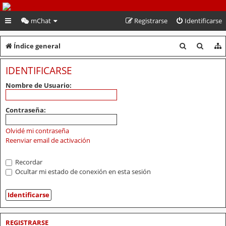
PeruVoley.com
mChat
Registrarse
Identificarse
B
B
Índice general
u
u
IDENTIFICARSE
s
s
Nombre de Usuario:
c
c
a
a
Contraseña:
r
r
Olvidé mi contraseña
Reenviar email de activación
Recordar
Ocultar mi estado de conexión en esta sesión
REGISTRARSE