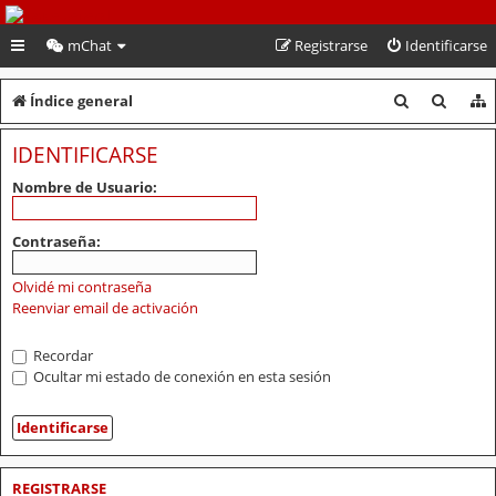
PeruVoley.com
mChat
Registrarse
Identificarse
B
B
Índice general
u
u
IDENTIFICARSE
s
s
Nombre de Usuario:
c
c
a
a
Contraseña:
r
r
Olvidé mi contraseña
Reenviar email de activación
Recordar
Ocultar mi estado de conexión en esta sesión
REGISTRARSE