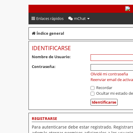
PeruVoley.com
Enlaces rápidos
mChat
Índice general
IDENTIFICARSE
Nombre de Usuario:
Contraseña:
Olvidé mi contraseña
Reenviar email de activ
Recordar
Ocultar mi estado de
REGISTRARSE
Para autenticarse debe estar registrado. Registrar
además otorgar permisos adicionales a los usuarios