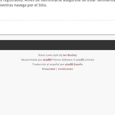
mientras navega por el Sitio.
Stasis Leak style by
Ian Bradley
Desarrollado por
phpBB
® Forum Software © phpBB Limited
Traducción al español por
phpBB España
Privacidad
|
Condiciones