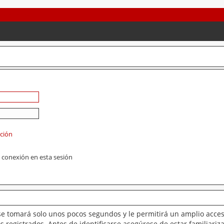
ación
 conexión en esta sesión
se tomará solo unos pocos segundos y le permitirá un amplio acces
 registrados. Antes de identificarse asegúrese de estar familiariz