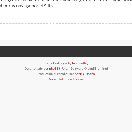
mientras navega por el Sitio.
Stasis Leak style by
Ian Bradley
Desarrollado por
phpBB
® Forum Software © phpBB Limited
Traducción al español por
phpBB España
Privacidad
|
Condiciones