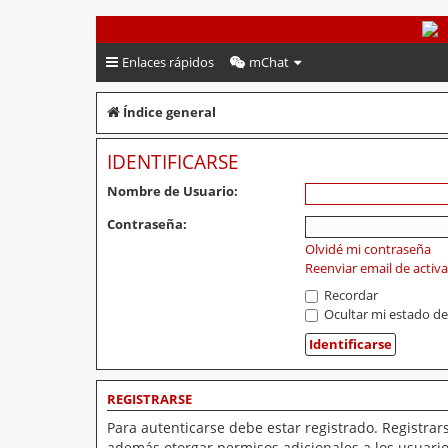
PeruVoley.com
Enlaces rápidos
mChat
Índice general
IDENTIFICARSE
Nombre de Usuario:
Contraseña:
Olvidé mi contraseña
Reenviar email de activ
Recordar
Ocultar mi estado de
REGISTRARSE
Para autenticarse debe estar registrado. Registrar
además otorgar permisos adicionales a los usuarios