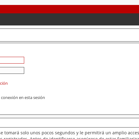
ación
 conexión en esta sesión
se tomará solo unos pocos segundos y le permitirá un amplio acces
 registrados. Antes de identificarse asegúrese de estar familiariz