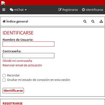
PeruVoley.com
mChat
Registrarse
Identificarse
B
B
Índice general
u
u
IDENTIFICARSE
s
s
Nombre de Usuario:
c
c
a
a
Contraseña:
r
r
Olvidé mi contraseña
Reenviar email de activación
Recordar
Ocultar mi estado de conexión en esta sesión
REGISTRARSE