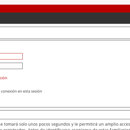
ación
 conexión en esta sesión
se tomará solo unos pocos segundos y le permitirá un amplio acces
 registrados. Antes de identificarse asegúrese de estar familiariz