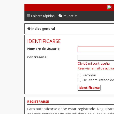
PeruVoley.com
Enlaces rápidos
mChat
Índice general
IDENTIFICARSE
Nombre de Usuario:
Contraseña:
Olvidé mi contraseña
Reenviar email de activ
Recordar
Ocultar mi estado de
REGISTRARSE
Para autenticarse debe estar registrado. Registrar
además otorgar permisos adicionales a los usuarios