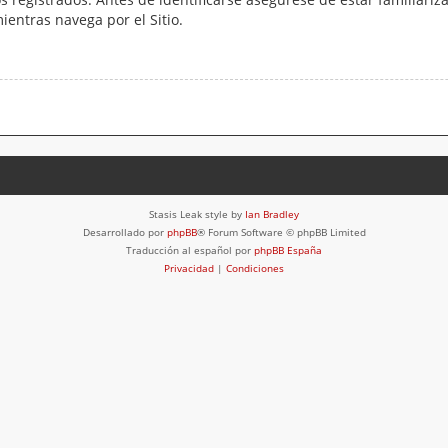
mientras navega por el Sitio.
Stasis Leak style by
Ian Bradley
Desarrollado por
phpBB
® Forum Software © phpBB Limited
Traducción al español por
phpBB España
Privacidad
|
Condiciones