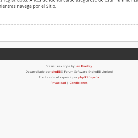
mientras navega por el Sitio.
Stasis Leak style by
Ian Bradley
Desarrollado por
phpBB
® Forum Software © phpBB Limited
Traducción al español por
phpBB España
Privacidad
|
Condiciones