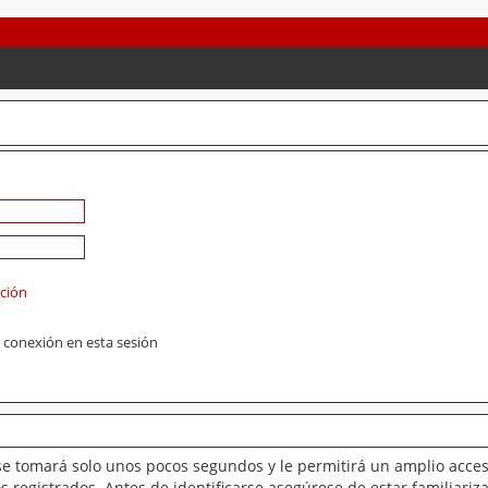
ación
 conexión en esta sesión
se tomará solo unos pocos segundos y le permitirá un amplio acces
 registrados. Antes de identificarse asegúrese de estar familiariz