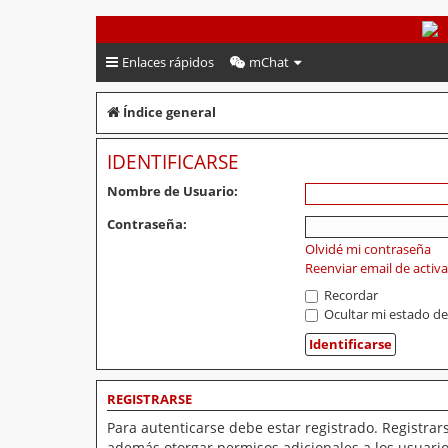
PeruVoley.com
Enlaces rápidos
mChat
Índice general
IDENTIFICARSE
Nombre de Usuario:
Contraseña:
Olvidé mi contraseña
Reenviar email de activ
Recordar
Ocultar mi estado de
REGISTRARSE
Para autenticarse debe estar registrado. Registrar
además otorgar permisos adicionales a los usuarios