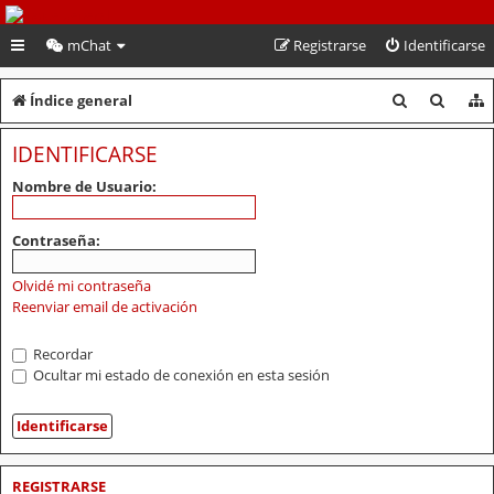
PeruVoley.com
mChat
Registrarse
Identificarse
B
B
Índice general
u
u
IDENTIFICARSE
s
s
Nombre de Usuario:
c
c
a
a
Contraseña:
r
r
Olvidé mi contraseña
Reenviar email de activación
Recordar
Ocultar mi estado de conexión en esta sesión
REGISTRARSE