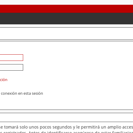
ación
 conexión en esta sesión
se tomará solo unos pocos segundos y le permitirá un amplio acces
 registrados. Antes de identificarse asegúrese de estar familiariz