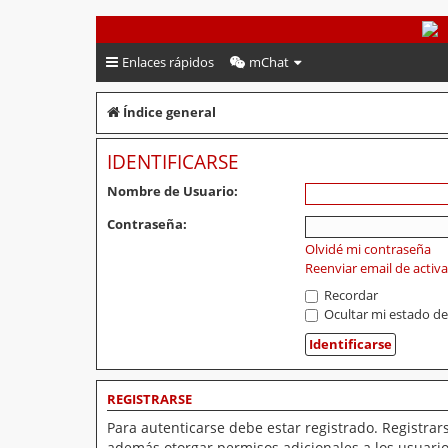
PeruVoley.com
Enlaces rápidos
mChat
Índice general
IDENTIFICARSE
Nombre de Usuario:
Contraseña:
Olvidé mi contraseña
Reenviar email de activ
Recordar
Ocultar mi estado de
REGISTRARSE
Para autenticarse debe estar registrado. Registrar
además otorgar permisos adicionales a los usuarios