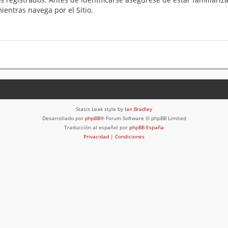
mientras navega por el Sitio.
Stasis Leak style by
Ian Bradley
Desarrollado por
phpBB
® Forum Software © phpBB Limited
Traducción al español por
phpBB España
Privacidad
|
Condiciones