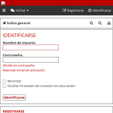
PeruVoley.com
mChat
Registrarse
Identificarse
B
B
Índice general
u
u
IDENTIFICARSE
s
s
Nombre de Usuario:
c
c
a
a
Contraseña:
r
r
Olvidé mi contraseña
Reenviar email de activación
Recordar
Ocultar mi estado de conexión en esta sesión
REGISTRARSE