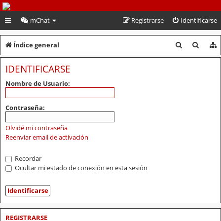
PeruVoley.com
mChat
Registrarse
Identificarse
B
B
Índice general
u
u
IDENTIFICARSE
s
s
Nombre de Usuario:
c
c
a
a
Contraseña:
r
r
Olvidé mi contraseña
Reenviar email de activación
Recordar
Ocultar mi estado de conexión en esta sesión
REGISTRARSE