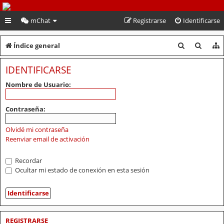
PeruVoley.com
mChat
Registrarse
Identificarse
B
B
Índice general
u
u
IDENTIFICARSE
s
s
Nombre de Usuario:
c
c
a
a
Contraseña:
r
r
Olvidé mi contraseña
Reenviar email de activación
Recordar
Ocultar mi estado de conexión en esta sesión
REGISTRARSE