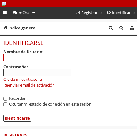
PeruVoley.com
mChat
Registrarse
Identificarse
B
B
Índice general
u
u
IDENTIFICARSE
s
s
Nombre de Usuario:
c
c
a
a
Contraseña:
r
r
Olvidé mi contraseña
Reenviar email de activación
Recordar
Ocultar mi estado de conexión en esta sesión
REGISTRARSE