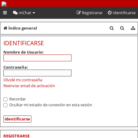
PeruVoley.com
mChat
Registrarse
Identificarse
B
B
Índice general
u
u
IDENTIFICARSE
s
s
Nombre de Usuario:
c
c
a
a
Contraseña:
r
r
Olvidé mi contraseña
Reenviar email de activación
Recordar
Ocultar mi estado de conexión en esta sesión
REGISTRARSE