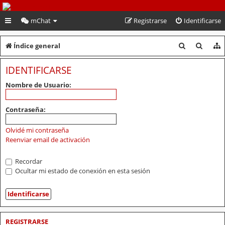
PeruVoley.com
mChat
Registrarse
Identificarse
B
B
Índice general
u
u
IDENTIFICARSE
s
s
Nombre de Usuario:
c
c
a
a
Contraseña:
r
r
Olvidé mi contraseña
Reenviar email de activación
Recordar
Ocultar mi estado de conexión en esta sesión
REGISTRARSE