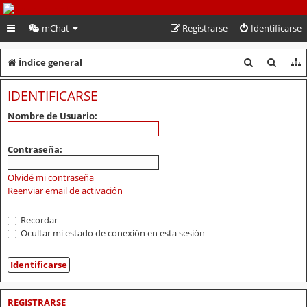
PeruVoley.com
mChat
Registrarse
Identificarse
B
B
Índice general
u
u
IDENTIFICARSE
s
s
Nombre de Usuario:
c
c
a
a
Contraseña:
r
r
Olvidé mi contraseña
Reenviar email de activación
Recordar
Ocultar mi estado de conexión en esta sesión
REGISTRARSE