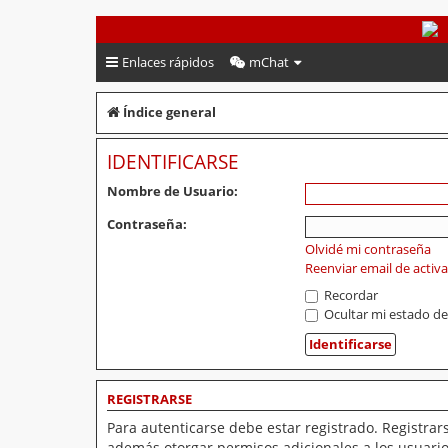
PeruVoley.com
Enlaces rápidos
mChat
Índice general
IDENTIFICARSE
Nombre de Usuario:
Contraseña:
Olvidé mi contraseña
Reenviar email de activ
Recordar
Ocultar mi estado de
REGISTRARSE
Para autenticarse debe estar registrado. Registrar
además otorgar permisos adicionales a los usuarios