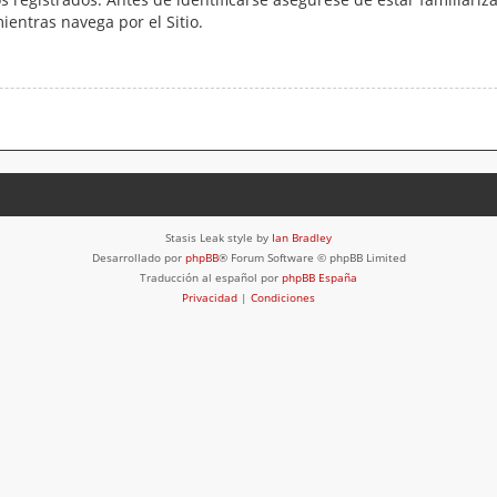
mientras navega por el Sitio.
Stasis Leak style by
Ian Bradley
Desarrollado por
phpBB
® Forum Software © phpBB Limited
Traducción al español por
phpBB España
Privacidad
|
Condiciones