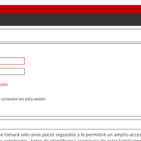
ación
 conexión en esta sesión
se tomará solo unos pocos segundos y le permitirá un amplio acces
 registrados. Antes de identificarse asegúrese de estar familiariz