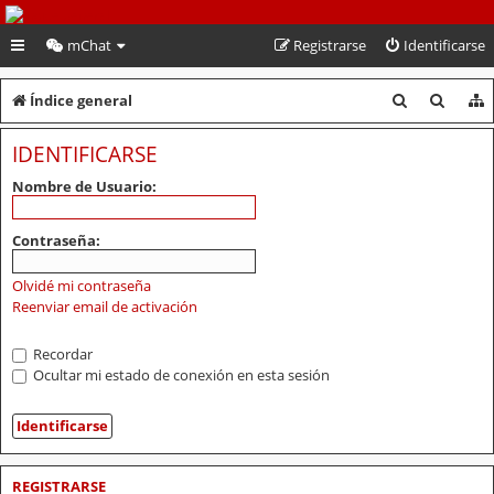
PeruVoley.com
mChat
Registrarse
Identificarse
B
B
Índice general
u
u
IDENTIFICARSE
s
s
Nombre de Usuario:
c
c
a
a
Contraseña:
r
r
Olvidé mi contraseña
Reenviar email de activación
Recordar
Ocultar mi estado de conexión en esta sesión
REGISTRARSE