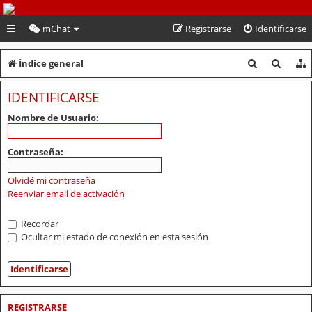
PeruVoley.com
mChat
Registrarse
Identificarse
B
B
Índice general
u
u
IDENTIFICARSE
s
s
Nombre de Usuario:
c
c
a
a
Contraseña:
r
r
Olvidé mi contraseña
Reenviar email de activación
Recordar
Ocultar mi estado de conexión en esta sesión
REGISTRARSE