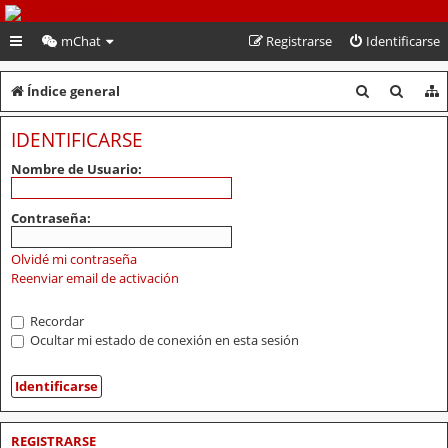
PeruVoley.com
mChat
Registrarse
Identificarse
B
B
Índice general
u
u
IDENTIFICARSE
s
s
Nombre de Usuario:
c
c
a
a
Contraseña:
r
r
Olvidé mi contraseña
Reenviar email de activación
Recordar
Ocultar mi estado de conexión en esta sesión
REGISTRARSE