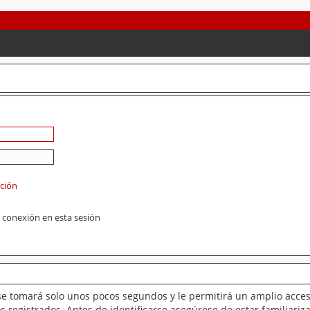
ación
 conexión en esta sesión
se tomará solo unos pocos segundos y le permitirá un amplio acces
 registrados. Antes de identificarse asegúrese de estar familiariz