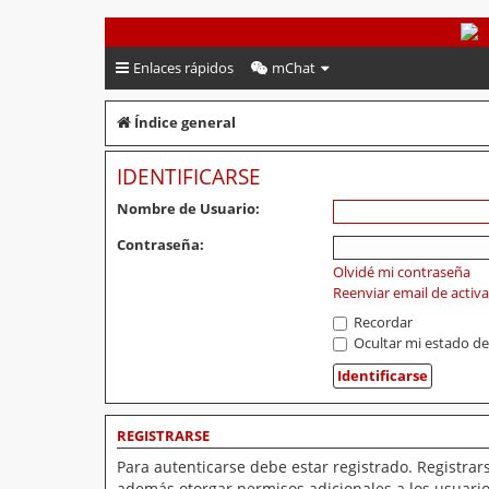
PeruVoley.com
Enlaces rápidos
mChat
Índice general
IDENTIFICARSE
Nombre de Usuario:
Contraseña:
Olvidé mi contraseña
Reenviar email de activ
Recordar
Ocultar mi estado de
REGISTRARSE
Para autenticarse debe estar registrado. Registrar
además otorgar permisos adicionales a los usuarios