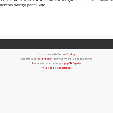
mientras navega por el Sitio.
Stasis Leak style by
Ian Bradley
Desarrollado por
phpBB
® Forum Software © phpBB Limited
Traducción al español por
phpBB España
Privacidad
|
Condiciones