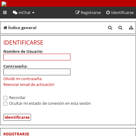
PeruVoley.com
mChat
Registrarse
Identificarse
B
B
Índice general
u
u
IDENTIFICARSE
s
s
Nombre de Usuario:
c
c
a
a
Contraseña:
r
r
Olvidé mi contraseña
Reenviar email de activación
Recordar
Ocultar mi estado de conexión en esta sesión
REGISTRARSE