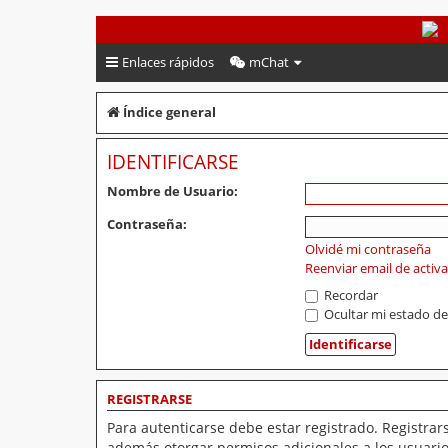
PeruVoley.com
Enlaces rápidos
mChat
Índice general
IDENTIFICARSE
Nombre de Usuario:
Contraseña:
Olvidé mi contraseña
Reenviar email de activ
Recordar
Ocultar mi estado de
REGISTRARSE
Para autenticarse debe estar registrado. Registrar
además otorgar permisos adicionales a los usuarios