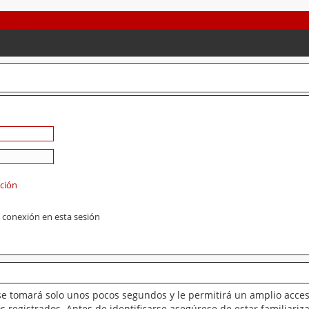
ación
 conexión en esta sesión
se tomará solo unos pocos segundos y le permitirá un amplio acces
 registrados. Antes de identificarse asegúrese de estar familiariz