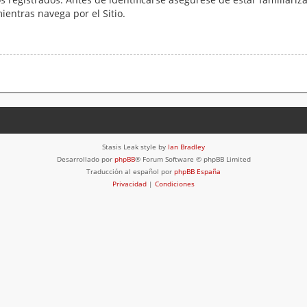
mientras navega por el Sitio.
Stasis Leak style by
Ian Bradley
Desarrollado por
phpBB
® Forum Software © phpBB Limited
Traducción al español por
phpBB España
Privacidad
|
Condiciones