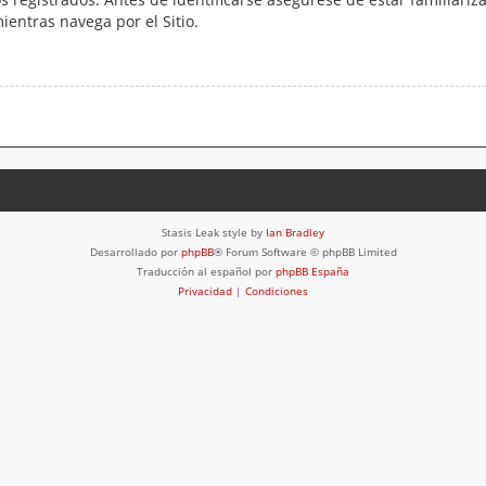
mientras navega por el Sitio.
Stasis Leak style by
Ian Bradley
Desarrollado por
phpBB
® Forum Software © phpBB Limited
Traducción al español por
phpBB España
Privacidad
|
Condiciones