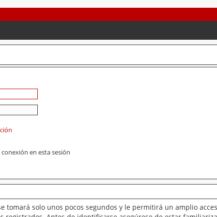
ación
 conexión en esta sesión
se tomará solo unos pocos segundos y le permitirá un amplio acces
 registrados. Antes de identificarse asegúrese de estar familiariz