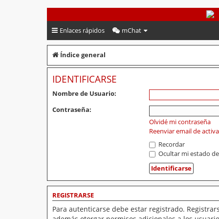
PeruVoley.com
Enlaces rápidos
mChat
Índice general
IDENTIFICARSE
Nombre de Usuario:
Contraseña:
Olvidé mi contraseña
Reenviar email de activ
Recordar
Ocultar mi estado de
REGISTRARSE
Para autenticarse debe estar registrado. Registrar
además otorgar permisos adicionales a los usuarios