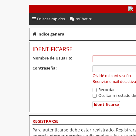
PeruVoley.com
Enlaces rápidos
mChat
Índice general
IDENTIFICARSE
Nombre de Usuario:
Contraseña:
Olvidé mi contraseña
Reenviar email de activ
Recordar
Ocultar mi estado de
REGISTRARSE
Para autenticarse debe estar registrado. Registrar
además otorgar permisos adicionales a los usuarios