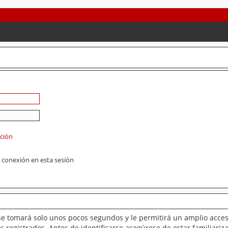
ación
 conexión en esta sesión
se tomará solo unos pocos segundos y le permitirá un amplio acces
 registrados. Antes de identificarse asegúrese de estar familiariz