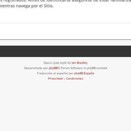
mientras navega por el Sitio.
Stasis Leak style by
Ian Bradley
Desarrollado por
phpBB
® Forum Software © phpBB Limited
Traducción al español por
phpBB España
Privacidad
|
Condiciones