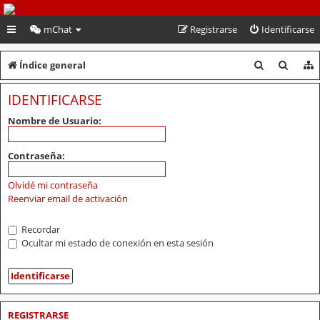
PeruVoley.com
mChat
Registrarse
Identificarse
B
B
Índice general
u
u
IDENTIFICARSE
s
s
Nombre de Usuario:
c
c
a
a
Contraseña:
r
r
Olvidé mi contraseña
Reenviar email de activación
Recordar
Ocultar mi estado de conexión en esta sesión
REGISTRARSE