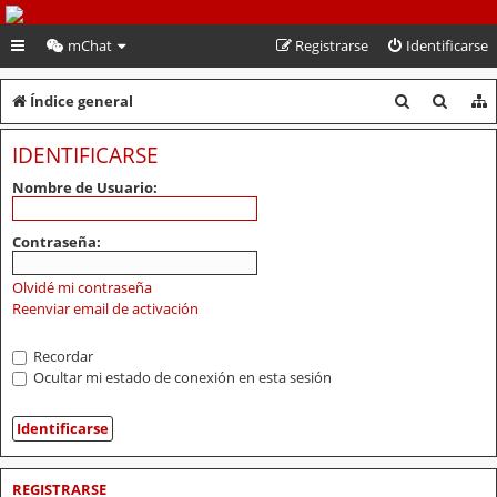
PeruVoley.com
mChat
Registrarse
Identificarse
B
B
Índice general
u
u
IDENTIFICARSE
s
s
Nombre de Usuario:
c
c
a
a
Contraseña:
r
r
Olvidé mi contraseña
Reenviar email de activación
Recordar
Ocultar mi estado de conexión en esta sesión
REGISTRARSE