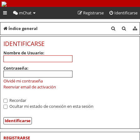
PeruVoley.com
mChat
Registrarse
Identificarse
B
B
Índice general
u
u
IDENTIFICARSE
s
s
Nombre de Usuario:
c
c
a
a
Contraseña:
r
r
Olvidé mi contraseña
Reenviar email de activación
Recordar
Ocultar mi estado de conexión en esta sesión
REGISTRARSE