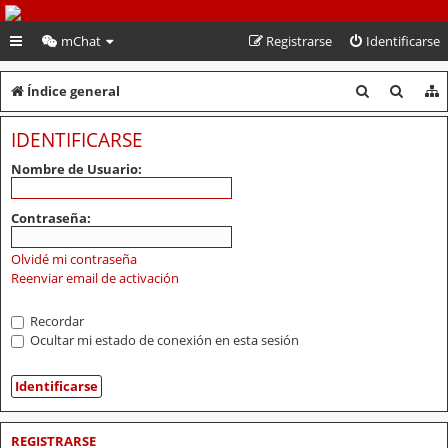
PeruVoley.com
mChat
Registrarse
Identificarse
B
B
Índice general
u
u
IDENTIFICARSE
s
s
Nombre de Usuario:
c
c
a
a
Contraseña:
r
r
Olvidé mi contraseña
Reenviar email de activación
Recordar
Ocultar mi estado de conexión en esta sesión
REGISTRARSE