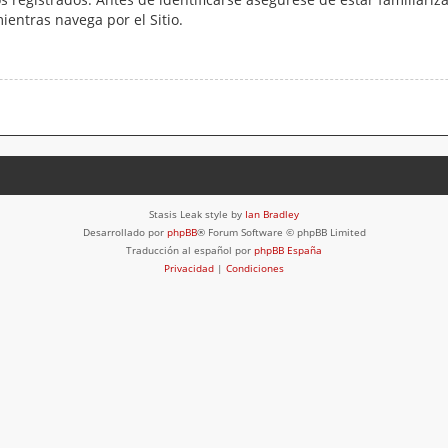
mientras navega por el Sitio.
Stasis Leak style by
Ian Bradley
Desarrollado por
phpBB
® Forum Software © phpBB Limited
Traducción al español por
phpBB España
Privacidad
|
Condiciones