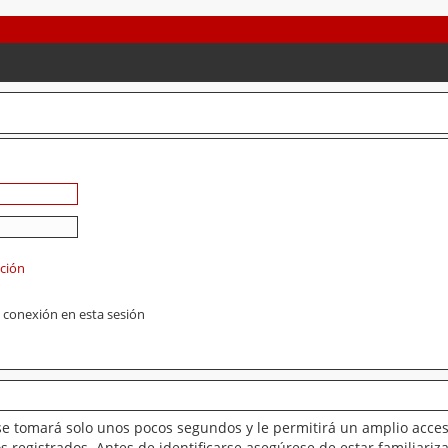
ación
 conexión en esta sesión
se tomará solo unos pocos segundos y le permitirá un amplio acces
 registrados. Antes de identificarse asegúrese de estar familiariz