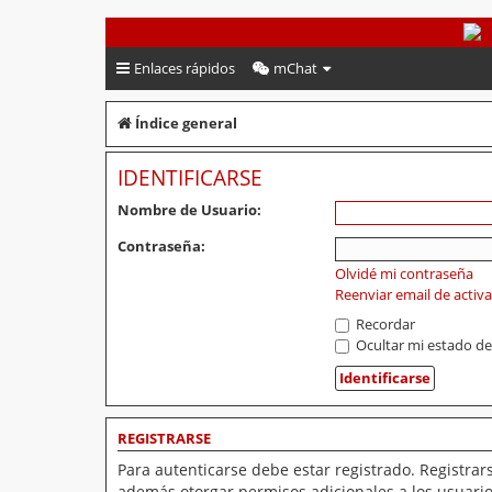
PeruVoley.com
Enlaces rápidos
mChat
Índice general
IDENTIFICARSE
Nombre de Usuario:
Contraseña:
Olvidé mi contraseña
Reenviar email de activ
Recordar
Ocultar mi estado de
REGISTRARSE
Para autenticarse debe estar registrado. Registrar
además otorgar permisos adicionales a los usuarios