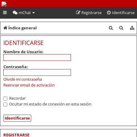
PeruVoley.com
mChat
Registrarse
Identificarse
B
B
Índice general
u
u
IDENTIFICARSE
s
s
Nombre de Usuario:
c
c
a
a
Contraseña:
r
r
Olvidé mi contraseña
Reenviar email de activación
Recordar
Ocultar mi estado de conexión en esta sesión
REGISTRARSE