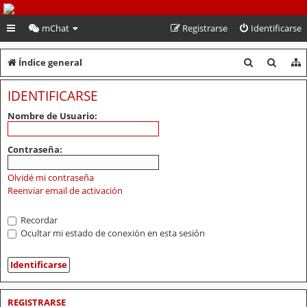
PeruVoley.com
mChat
Registrarse
Identificarse
B
B
Índice general
u
u
IDENTIFICARSE
s
s
Nombre de Usuario:
c
c
a
a
Contraseña:
r
r
Olvidé mi contraseña
Reenviar email de activación
Recordar
Ocultar mi estado de conexión en esta sesión
REGISTRARSE