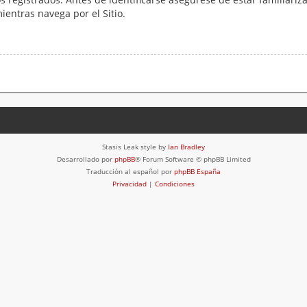
mientras navega por el Sitio.
Stasis Leak style by
Ian Bradley
Desarrollado por
phpBB
® Forum Software © phpBB Limited
Traducción al español por
phpBB España
Privacidad
|
Condiciones