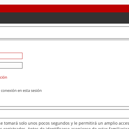
ación
 conexión en esta sesión
se tomará solo unos pocos segundos y le permitirá un amplio acces
 registrados. Antes de identificarse asegúrese de estar familiariz