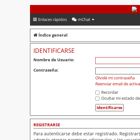
PeruVoley.com
Enlaces rápidos
mChat
Índice general
IDENTIFICARSE
Nombre de Usuario:
Contraseña:
Olvidé mi contraseña
Reenviar email de activ
Recordar
Ocultar mi estado de
REGISTRARSE
Para autenticarse debe estar registrado. Registrar
además otorgar permisos adicionales a los usuarios