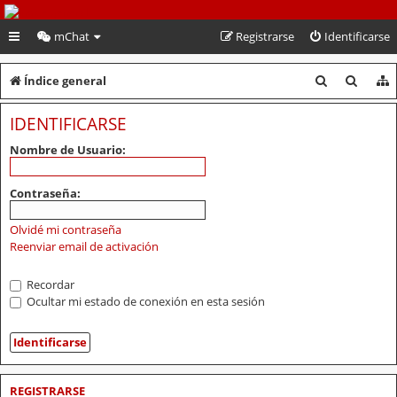
PeruVoley.com
mChat
Registrarse
Identificarse
B
B
Índice general
u
u
IDENTIFICARSE
s
s
Nombre de Usuario:
c
c
a
a
Contraseña:
r
r
Olvidé mi contraseña
Reenviar email de activación
Recordar
Ocultar mi estado de conexión en esta sesión
REGISTRARSE