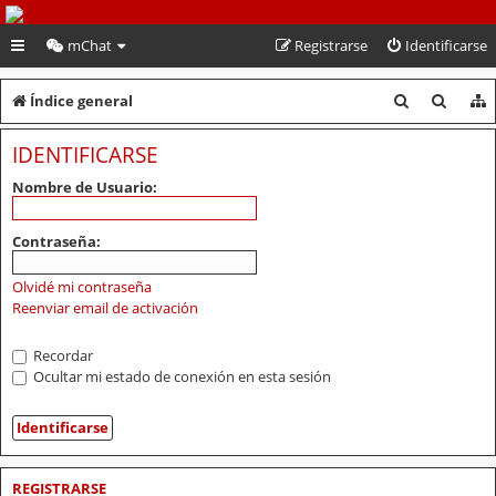
PeruVoley.com
mChat
Registrarse
Identificarse
B
B
Índice general
u
u
IDENTIFICARSE
s
s
Nombre de Usuario:
c
c
a
a
Contraseña:
r
r
Olvidé mi contraseña
Reenviar email de activación
Recordar
Ocultar mi estado de conexión en esta sesión
REGISTRARSE