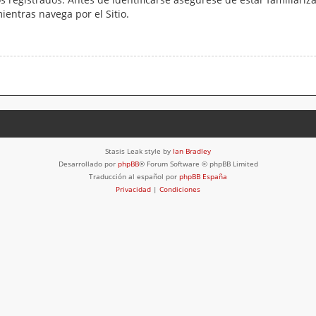
mientras navega por el Sitio.
Stasis Leak style by
Ian Bradley
Desarrollado por
phpBB
® Forum Software © phpBB Limited
Traducción al español por
phpBB España
Privacidad
|
Condiciones