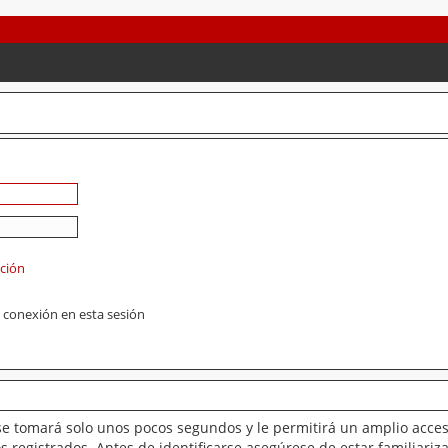
ación
 conexión en esta sesión
se tomará solo unos pocos segundos y le permitirá un amplio acces
 registrados. Antes de identificarse asegúrese de estar familiariz