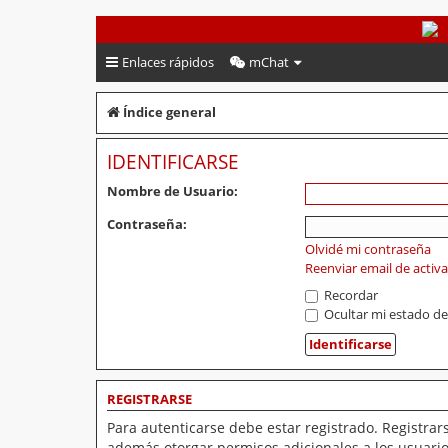
PeruVoley.com
Enlaces rápidos
mChat
Índice general
IDENTIFICARSE
Nombre de Usuario:
Contraseña:
Olvidé mi contraseña
Reenviar email de activ
Recordar
Ocultar mi estado de
REGISTRARSE
Para autenticarse debe estar registrado. Registrar
además otorgar permisos adicionales a los usuarios