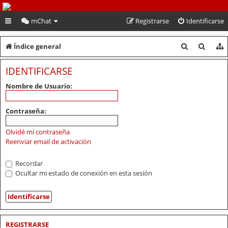
PeruVoley.com
mChat
Registrarse
Identificarse
B
B
Índice general
u
u
IDENTIFICARSE
s
s
Nombre de Usuario:
c
c
a
a
Contraseña:
r
r
Olvidé mi contraseña
Reenviar email de activación
Recordar
Ocultar mi estado de conexión en esta sesión
REGISTRARSE