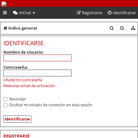
PeruVoley.com
mChat
Registrarse
Identificarse
B
B
Índice general
u
u
IDENTIFICARSE
s
s
Nombre de Usuario:
c
c
a
a
Contraseña:
r
r
Olvidé mi contraseña
Reenviar email de activación
Recordar
Ocultar mi estado de conexión en esta sesión
REGISTRARSE