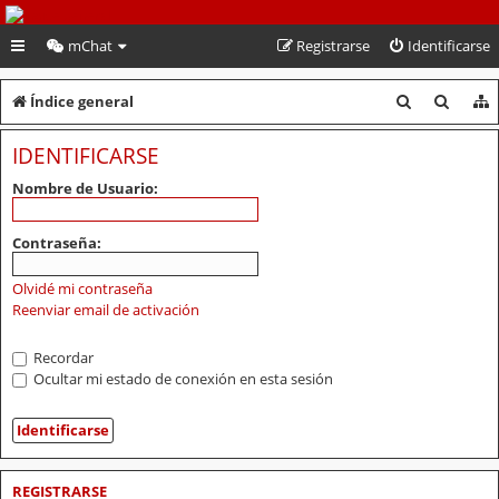
PeruVoley.com
mChat
Registrarse
Identificarse
B
B
Índice general
u
u
IDENTIFICARSE
s
s
Nombre de Usuario:
c
c
a
a
Contraseña:
r
r
Olvidé mi contraseña
Reenviar email de activación
Recordar
Ocultar mi estado de conexión en esta sesión
REGISTRARSE