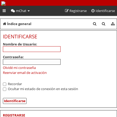
PeruVoley.com
mChat
Registrarse
Identificarse
B
B
Índice general
u
u
IDENTIFICARSE
s
s
Nombre de Usuario:
c
c
a
a
Contraseña:
r
r
Olvidé mi contraseña
Reenviar email de activación
Recordar
Ocultar mi estado de conexión en esta sesión
REGISTRARSE