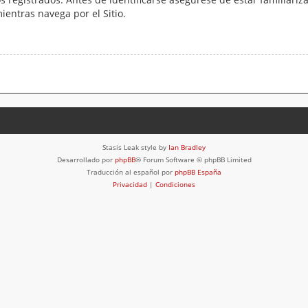
mientras navega por el Sitio.
Stasis Leak style by
Ian Bradley
Desarrollado por
phpBB
® Forum Software © phpBB Limited
Traducción al español por
phpBB España
Privacidad
|
Condiciones