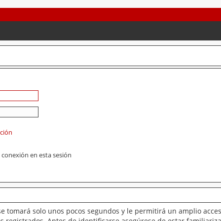
ación
 conexión en esta sesión
se tomará solo unos pocos segundos y le permitirá un amplio acces
 registrados. Antes de identificarse asegúrese de estar familiariz