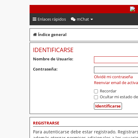
PeruVoley.com
Enlaces rápidos
mChat
Índice general
IDENTIFICARSE
Nombre de Usuario:
Contraseña:
Olvidé mi contraseña
Reenviar email de activ
Recordar
Ocultar mi estado de
REGISTRARSE
Para autenticarse debe estar registrado. Registrar
además otorgar permisos adicionales a los usuarios