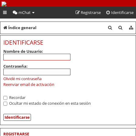
PeruVoley.com
mChat
Registrarse
Identificarse
B
B
Índice general
u
u
IDENTIFICARSE
s
s
Nombre de Usuario:
c
c
a
a
Contraseña:
r
r
Olvidé mi contraseña
Reenviar email de activación
Recordar
Ocultar mi estado de conexión en esta sesión
REGISTRARSE