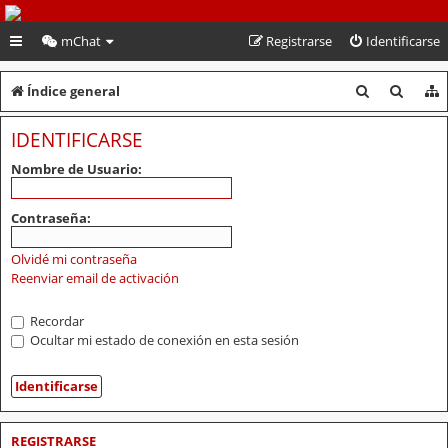
PeruVoley.com
mChat
Registrarse
Identificarse
B
B
Índice general
u
u
IDENTIFICARSE
s
s
Nombre de Usuario:
c
c
a
a
Contraseña:
r
r
Olvidé mi contraseña
Reenviar email de activación
Recordar
Ocultar mi estado de conexión en esta sesión
REGISTRARSE